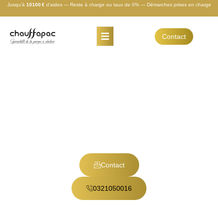
Jusqu’à
10100 €
d’aides — Reste à charge ou taux de 0% — Démarches prises en charge
Contact
Chauffapac
Le spécialiste de la pompe à chaleur à
l’écoute de vos besoins à Montreuil-sur-Mer
et ses alentours.
Contact
0321050016