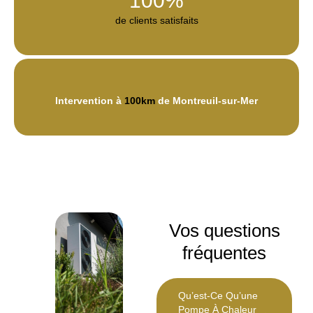
100
%
de clients satisfaits
Intervention à
100km
de Montreuil-sur-Mer
Vos questions
fréquentes
Qu’est-Ce Qu’une
Pompe À Chaleur