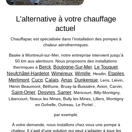
L'alternative à votre chauffage
actuel
Chauffapac est spécialisée dans l’installation des pompes à
chaleur aérothermiques.
Basée à Montreuil-sur-Mer, notre entreprise intervient jusqu’à
50 km aux alentours. Nous proposons des
installations
Berck
Boulogne-Sur-Mer
Le Touquet
thermiques à
,
,
,
Neufchâtel-Hardelot
Wimereux
Wimille
Etaples
,
,
,
Hesdin
,
,
Merlimont
Cucq
Calais
Arras
Dunkerque
,
,
,
,
, Lens, Liévin,
Hénin Beaumont, Béthune, Bruay-la-Buissière, Avion, Carvin,
Saint-Omer
Desvres
Samer
,
,
, Méricourt, Billy-Montigny,
Libercourt, Noeux les Mines, Bully les Mines, Lillers, Montigny
en Gohelle, Outreau, Le Portel…
par exemple.
À votre demande, nous installons chez vous une pompe à
chaleur. Il s’agit d’une solution qui peut s’adapter à tous les