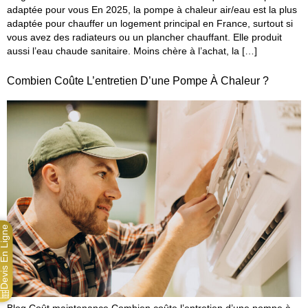
adaptée pour vous En 2025, la pompe à chaleur air/eau est la plus
adaptée pour chauffer un logement principal en France, surtout si
vous avez des radiateurs ou un plancher chauffant. Elle produit
aussi l’eau chaude sanitaire. Moins chère à l’achat, la […]
Combien Coûte L’entretien D’une Pompe À Chaleur ?
evis En Ligne
Blog Coût maintenance Combien coûte l’entretien d’une pompe à