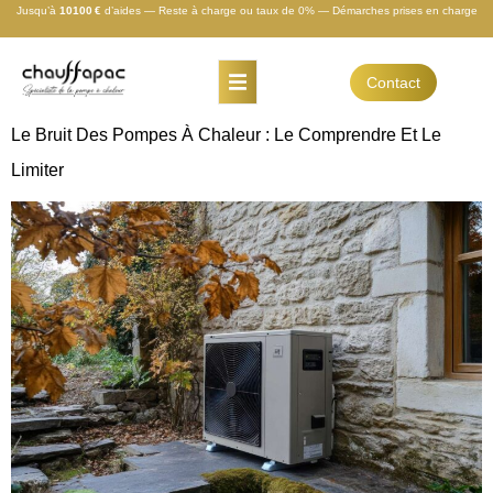
Jusqu’à
10100 €
d’aides — Reste à charge ou taux de 0% — Démarches prises en charge
Contact
Le Bruit Des Pompes À Chaleur : Le Comprendre Et Le
Limiter