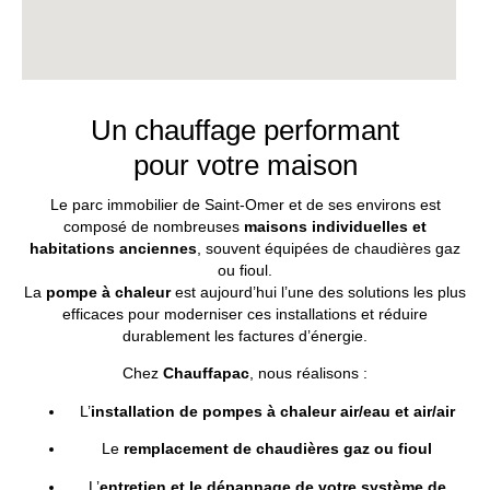
Un chauffage performant
pour votre maison
Le
parc
immobilier
de
Saint-
Omer
et
de
ses
environs
est
composé
de
nombreuses
maisons
individuelles
et
habitations
anciennes
,
souvent
équipées
de
chaudières
gaz
ou
fioul.
La
pompe
à
chaleur
est
aujourd’hui
l’une
des
solutions
les
plus
efficaces
pour
moderniser
ces
installations
et
réduire
durablement
les
factures
d’énergie.
Chez
Chauffapac
,
nous
réalisons :
L’
installation
de
pompes
à
chaleur
air/
eau
et
air/
air
Le
remplacement
de
chaudières
gaz
ou
fioul
L’
entretien
et
le
dépannage
de
votre
système
de