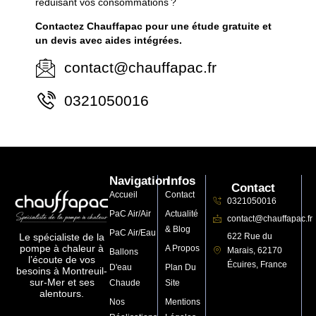
réduisant vos consommations ?
Contactez Chauffapac pour une étude gratuite et
un devis avec aides intégrées.
contact@chauffapac.fr
0321050016
Navigation
Infos
Contact
Accueil
Contact
0321050016
PaC Air/Air
Actualité
contact@chauffapac.fr
& Blog
PaC Air/Eau
622 Rue du
Le spécialiste de la
pompe à chaleur à
A Propos
Marais, 62170
Ballons
l’écoute de vos
Écuires, France
D'eau
Plan Du
besoins à Montreuil-
sur-Mer et ses
Chaude
Site
alentours.
Nos
Mentions