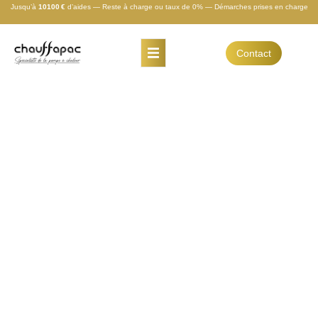
Jusqu’à
10100 €
d’aides — Reste à charge ou taux de 0% — Démarches prises en charge
Contact
Installation PàC
Saint-Omer
Installation De Pompe À
Chaleur À Saint-Omer
Chauffapac
, entreprise certifiée
RGE
QualiPAC
, intervient à
Saint-Omer
, ainsi que
dans les villes alentours telles que
Lumbres,
Air-sur-la-Lys,
Arques, Longuenesse,
Blendecques, Wizernes, Éperlecques,
Clairmarais, Tilques, Salperwick
, et plus
largement dans tout le
Pays de Saint-Omer
.