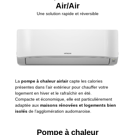
Air/Air
Une solution rapide et réversible
La
pompe
à
chaleur
air/
air
capte
les
calories
présentes
dans
l’air
extérieur
pour
chauffer
votre
logement
en
hiver
et
le
rafraîchir
en
été.
Compacte
et
économique,
elle
est
particulièrement
adaptée
aux
maisons
rénovées
et
logements
bien
isolés
de
l’agglomération
audomaroise.
Pompe à chaleur