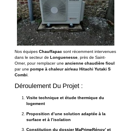
Nos
équipes
Chauffapac
sont
récemment
intervenues
dans
le
secteur
de
Longuenesse
,
près
de
Saint-
Omer,
pour
remplacer
une
ancienne
chaudière
fioul
par
une
pompe
à
chaleur
air/
eau
Hitachi
Yutaki
S
Combi
.
Déroulement
Du
Projet :
Visite
technique
et
étude
thermique
du
logement
Proposition
d’une
solution
adaptée
à
la
surface
et
à
l’isolation
Constitution
du
dossier
MaPrimeRénov’
et