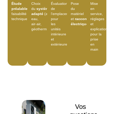
Étude
Choix
Évaluation
Pose
Mise
préalable
de
du
système
de
du
en
faisabilité
adapté
(air-
l’emplacement
matériel
service,
technique
eau,
pour
et
raccordement
réglages
air-air,
les
électrique/hydraulique
et
géothermique)
unités
explications
intérieure
pour la
et
prise
extérieure
en
main
Vos