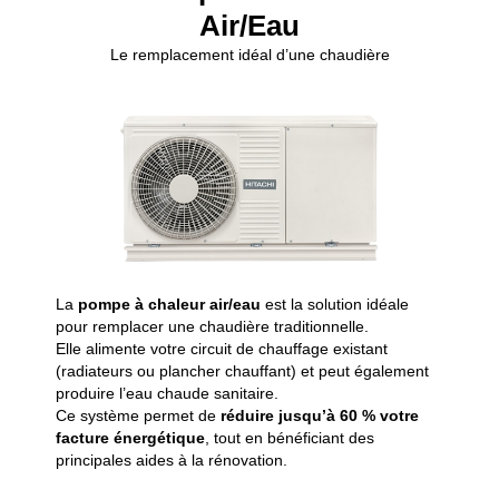
Air/Eau
Le remplacement idéal d’une chaudière
La
pompe
à
chaleur
air/
eau
est
la
solution
idéale
pour
remplacer
une
chaudière
traditionnelle.
Elle
alimente
votre
circuit
de
chauffage
existant
(
radiateurs
ou
plancher
chauffant)
et
peut
également
produire
l’eau
chaude
sanitaire.
Ce
système
permet
de
réduire
jusqu’à
60 %
votre
facture
énergétique
,
tout
en
bénéficiant
des
principales
aides
à
la
rénovation.