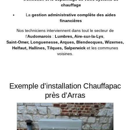
chauffage
La
gestion
administrative
complète
des
aides
financières
Nos
techniciens
interviennent
dans
tout
le
secteur
de
l’
Audomarois
:
Lumbres, Aire-sur-la-Lys
,
Saint-
Omer,
Longuenesse,
Arques,
Blendecques,
Wizernes,
Helfaut,
Hallines,
Tilques,
Salperwick
et
les
communes
voisines.
Exemple d’installation Chauffapac
près d’Arras