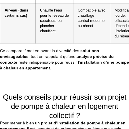
Air-eau (dans
Chauffe l’eau
Compatible avec
Modifica
certains cas)
pour le réseau de
chauffage
lourde,
radiateurs ou
central moderne
efficacit
plancher
ou récent
dépend 
chauffant
l’isolatio
du rése
Ce comparatif met en avant la diversité des
solutions
envisageables
, tout en rappelant qu’une
analyse précise du
contexte
reste indispensable pour réussir l’
installation d’une pompe
à chaleur en appartement
.
Quels conseils pour réussir son projet
de pompe à chaleur en logement
collectif ?
Pour mener à bien un
projet d’installation de pompe à chaleur en
appartement
, il est important de préparer chaque étape avec soin.