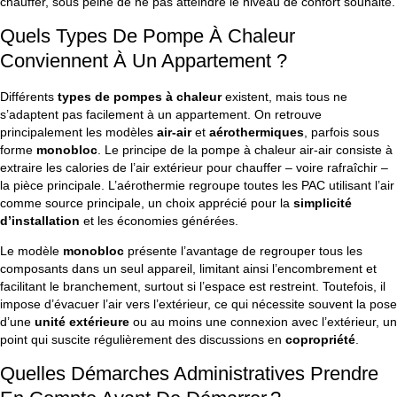
chauffer, sous peine de ne pas atteindre le niveau de confort souhaité.
Quels Types De Pompe À Chaleur
Conviennent À Un Appartement ?
Différents
types de pompes à chaleur
existent, mais tous ne
s’adaptent pas facilement à un appartement. On retrouve
principalement les modèles
air-air
et
aérothermiques
, parfois sous
forme
monobloc
. Le principe de la pompe à chaleur air-air consiste à
extraire les calories de l’air extérieur pour chauffer – voire rafraîchir –
la pièce principale. L’aérothermie regroupe toutes les PAC utilisant l’air
comme source principale, un choix apprécié pour la
simplicité
d’installation
et les économies générées.
Le modèle
monobloc
présente l’avantage de regrouper tous les
composants dans un seul appareil, limitant ainsi l’encombrement et
facilitant le branchement, surtout si l’espace est restreint. Toutefois, il
impose d’évacuer l’air vers l’extérieur, ce qui nécessite souvent la pose
d’une
unité extérieure
ou au moins une connexion avec l’extérieur, un
point qui suscite régulièrement des discussions en
copropriété
.
Quelles Démarches Administratives Prendre