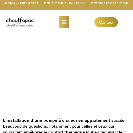
Jusqu’à
10100 €
d’aides — Reste à charge ou taux de 0% — Démarches prises en charge
Contact
Blog
PàC en appartement
Peut-on installer une
pompe à chaleur en
appartement
L’installation d’une pompe à chaleur en appartement
suscite
beaucoup de questions, notamment pour celles et ceux qui
souhaitent
améliorer le confort thermique
tout en réduisant leur