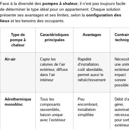
Face à la diversité des
pompes à chaleur
, il n’est pas toujours facile
de déterminer le type idéal pour un appartement. Chaque solution
présente ses avantages et ses limites, selon la
configuration des
lieux
et les besoins des occupants.
Type de
Caractéristiques
Avantages
Contrai
pompe à
principales
techniq
chaleur
Air-air
Capte les
Rapidité
Nécessi
calories de l’air
d’installation,
une unit
extérieur, diffuse
coût abordable,
extérieur
dans l’air
permet aussi le
impact
intérieur
rafraîchissement
sonore
possible
Aérothermique
Tous les
Peu
Débit d’a
monobloc
composants
encombrant,
gérer,
rassemblés,
installation
autorisa
liaison unique
simplifiée
nécessa
avec l’extérieur
pour sort
extérieu